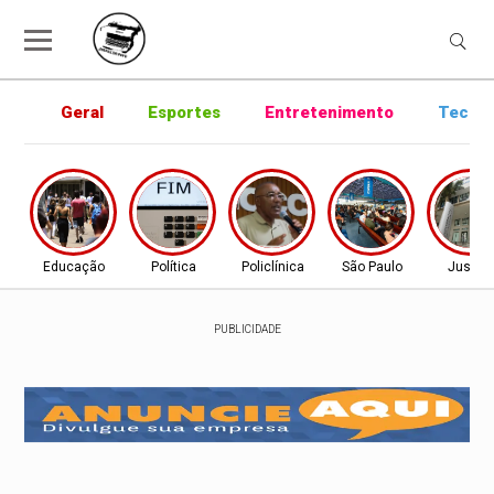
Geral
Esportes
Entretenimento
Tecnol
Educação
Política
Policlínica
São Paulo
Justiç
PUBLICIDADE