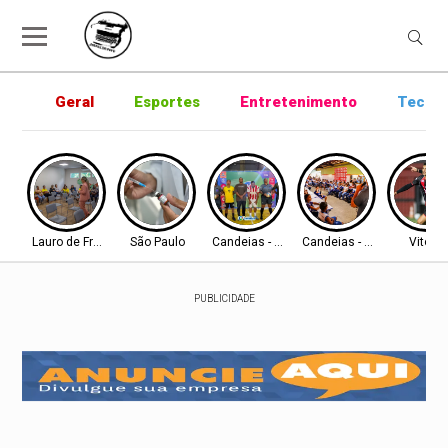
Geral
Esportes
Entretenimento
Tecnol
Lauro de Freitas
São Paulo
Candeias - BA
Candeias - BA
Vitória
PUBLICIDADE