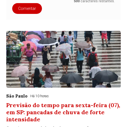
500
caracteres restantes.
Comentar
São Paulo
Há 10 horas
Previsão do tempo para sexta-feira (07),
em SP: pancadas de chuva de forte
intensidade