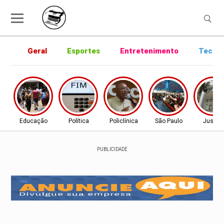
Geral
Esportes
Entretenimento
Tecnol
Educação
Política
Policlínica
São Paulo
Justiç
PUBLICIDADE