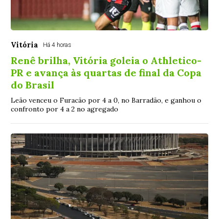
Vitória
Há 4 horas
Renê brilha, Vitória goleia o Athletico-
PR e avança às quartas de final da Copa
do Brasil
Leão venceu o Furacão por 4 a 0, no Barradão, e ganhou o
confronto por 4 a 2 no agregado