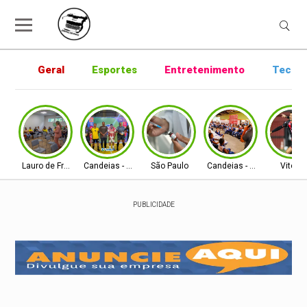
Geral
Esportes
Entretenimento
Tecnol
Lauro de Freitas
Candeias - BA
São Paulo
Candeias - BA
Vitória
PUBLICIDADE